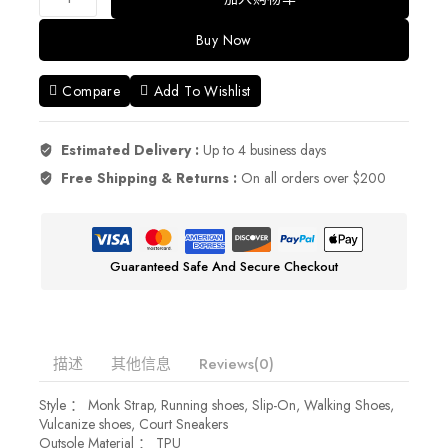
Custom
Rotating
Buy Now
Button
Men's
Sports
Compare
Add To Wishlist
Running
Trainers
Casual
Estimated Delivery :
Up to 4 business days
Shoes
Wholesale
Free Shipping & Returns :
On all orders over $200
Stock
Fashion
Breathable
Sport
Guaranteed Safe And Secure Checkout
Shoes
数
量
描述
其他信息
Reviews(0)
Style ： Monk Strap, Running shoes, Slip-On, Walking Shoes,
Vulcanize shoes, Court Sneakers
Outsole Material ： TPU