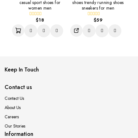
变
产
产
casual sport shoes for
shoes trendy running shoes
本
变
体。
Quick View
Quick View
women men
sneakers for men
品
品
产
体。
可
页
页
品
可
在
$
18
$
59
面
面
0
0
有
在
产
out
out
上
上
本
多
产
品
of
of
选
选
产
5
5
种
品
页
择
择
品
变
页
面
这
这
有
体。
面
上
些
些
多
可
上
选
选
选
种
在
选
择
项
项
变
产
择
这
体。
Keep In Touch
品
这
些
可
页
些
选
在
面
选
项
产
Contact us
上
项
品
选
页
Contact Us
择
面
这
About Us
上
些
选
选
Careers
择
项
Our Stories
这
些
Information
选