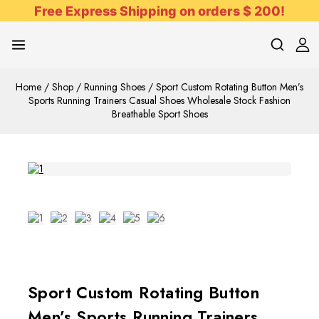
Skip
Free Express Shipping on orders $ 200!
to
content
Home
/
Shop
/
Running Shoes
/
Sport Custom Rotating Button Men’s
Sports Running Trainers Casual Shoes Wholesale Stock Fashion
Breathable Sport Shoes
Sport Custom Rotating Button
Men’s Sports Running Trainers