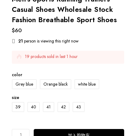
Casual Shoes Wholesale Stock
Fashion Breathable Sport Shoes
$
60
21
person is viewing this right now
19 products sold in last 1 hour
Selling fast! 1 person has this in their cart
color
Grey blue
Orange black
white blue
size
39
40
41
42
43
Sport
加入购物车