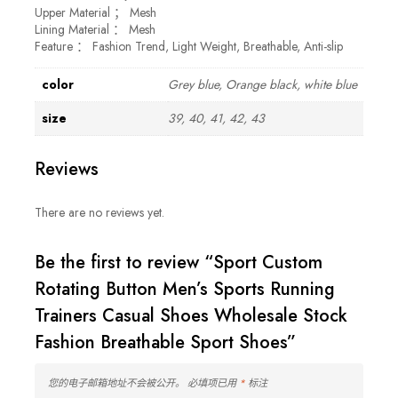
Upper Material ； Mesh
Lining Material ： Mesh
Feature ： Fashion Trend, Light Weight, Breathable, Anti-slip
color
Grey blue, Orange black, white blue
size
39, 40, 41, 42, 43
Reviews
There are no reviews yet.
Be the first to review “Sport Custom
Rotating Button Men’s Sports Running
Trainers Casual Shoes Wholesale Stock
Fashion Breathable Sport Shoes”
您的电子邮箱地址不会被公开。
必填项已用
*
标注