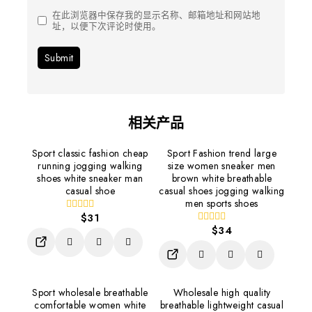
在此浏览器中保存我的显示名称、邮箱地址和网站地
址，以便下次评论时使用。
相关产品
Sport classic fashion cheap
Sport Fashion trend large
Add To Wishlist
Add To Wishlist
running jogging walking
size women sneaker men
Compare
Compare
shoes white sneaker man
brown white breathable
本
本
Quick View
Quick View
casual shoe
casual shoes jogging walking
产
产
men sports shoes
品
品
$
31
0
有
有
out
$
34
0
本
多
多
of
out
本
产
5
种
种
of
产
品
5
变
变
品
有
体。
体。
有
多
可
可
Sport wholesale breathable
Wholesale high quality
Add To Wishlist
Add To Wishlist
多
种
在
在
comfortable women white
breathable lightweight casual
Compare
Compare
种